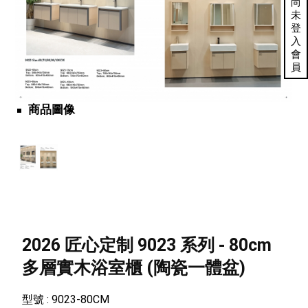
尚
未
登
入
會
員
商品圖像
2026 匠心定制 9023 系列 - 80cm
多層實木浴室櫃 (陶瓷一體盆)
型號 : 9023-80CM