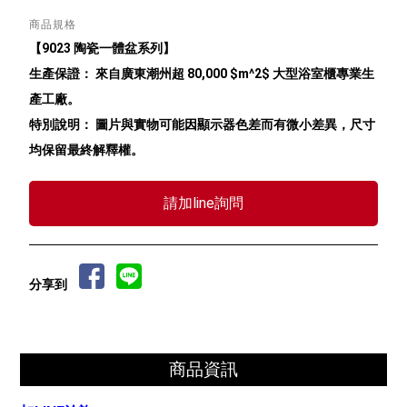
商品規格
【9023 陶瓷一體盆系列】
生產保證： 來自廣東潮州超 80,000 $m^2$ 大型浴室櫃專業生
產工廠。
特別說明： 圖片與實物可能因顯示器色差而有微小差異，尺寸
均保留最終解釋權。
請加line詢問
分享到
商品資訊