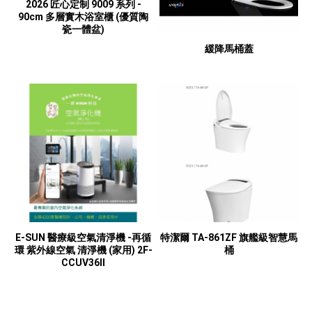
2026 匠心定制 9009 系列 -
90cm 多層實木浴室櫃 (優質陶
瓷一體盆)
緩降馬桶蓋
E-SUN 醫療級空氣清淨機 -再循
特潔爾 TA-861ZF 旗艦級智慧馬
環 紫外線空氣 清淨機 (家用) 2F-
桶
CCUV36II