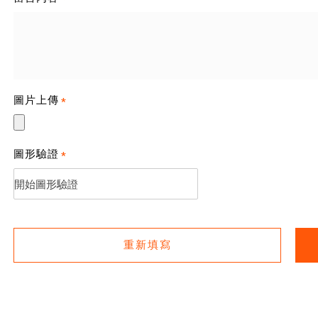
*
圖片上傳
*
圖形驗證
*
開始圖形驗證