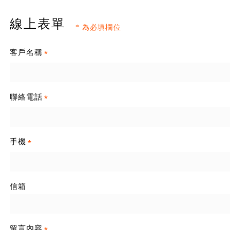
線上表單
* 為必填欄位
客戶名稱
*
聯絡電話
*
手機
*
信箱
留言內容