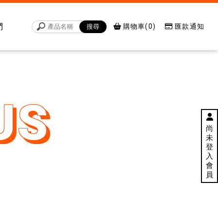
們
購物車(0)
匯款通知
尚
未
登
入
會
員