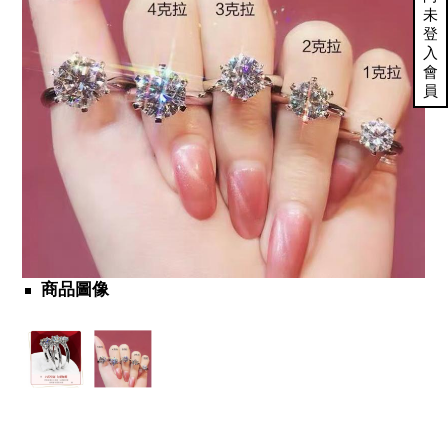
未
登
入
會
員
商品圖像