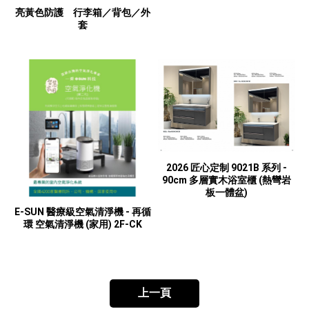
亮黃色防護 行李箱／背包／外
套
2026 匠心定制 9021B 系列 -
90cm 多層實木浴室櫃 (熱彎岩
板一體盆)
E-SUN 醫療級空氣清淨機 - 再循
環 空氣清淨機 (家用) 2F-CK
上一頁