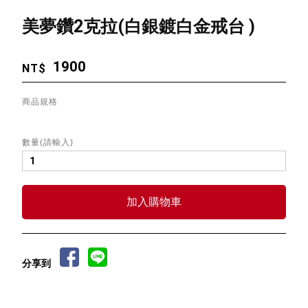
美夢鑽2克拉(白銀鍍白金戒台 )
1900
NT$
商品規格
數量(請輸入)
分享到